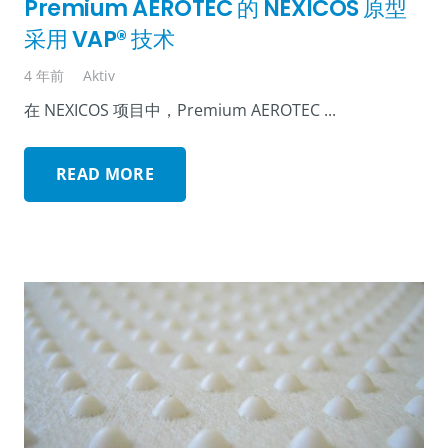
Premium AEROTEC 的 NEXICOS 原型
采用 VAP® 技术
4 年前
Aktiv
在 NEXICOS 项目中，Premium AEROTEC ...
READ MORE