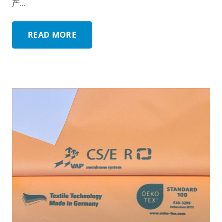
产...
READ MORE