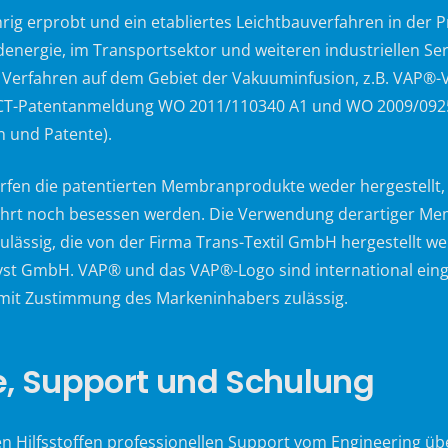
ig erprobt und ein etabliertes Leichtbauverfahren in der 
energie, im Transportsektor und weiteren industriellen Se
Verfahren auf dem Gebiet der Vakuuminfusion, z.B. VAP®-
 PCT-Patentanmeldung WO 2011/110340 A1 und WO 2009/0925
 und Patente).
fen die patentierten Membranprodukte weder hergestellt, a
hrt noch besessen werden. Die Verwendung derartiger Mem
sig, die von der Firma Trans-Textil GmbH hergestellt w
yst GmbH. VAP® und das VAP®-Logo sind international ein
 mit Zustimmung des Markeninhabers zulässig.
 Support und Schulung
en Hilfsstoffen professionellen Support vom Engineering 