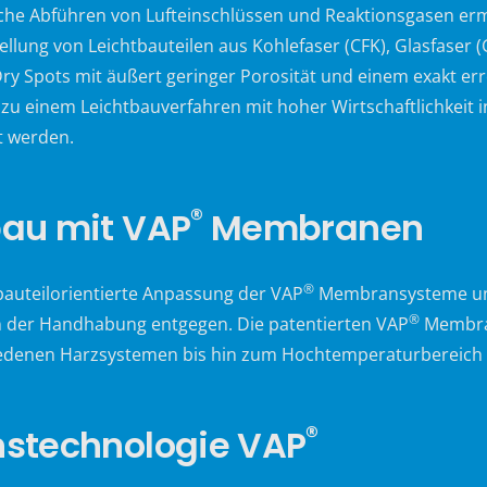
iche Abführen von Lufteinschlüssen und Reaktionsgasen erm
llung von Leichtbauteilen aus Kohlefaser (CFK), Glasfaser (
y Spots mit äußert geringer Porosität und einem exakt er
einem Leichtbauverfahren mit hoher Wirtschaftlichkeit in
t werden.
®
bau mit VAP
Membranen
®
auteilorientierte Anpassung der VAP
Membransysteme und 
®
 der Handhabung entgegen. Die patentierten VAP
Membran
edenen Harzsystemen bis hin zum Hochtemperaturbereich d
®
onstechnologie VAP