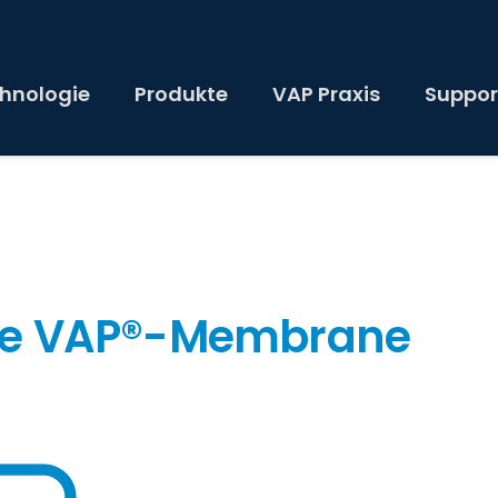
hnologie
Produkte
VAP Praxis
Suppor
erte VAP®-Membrane