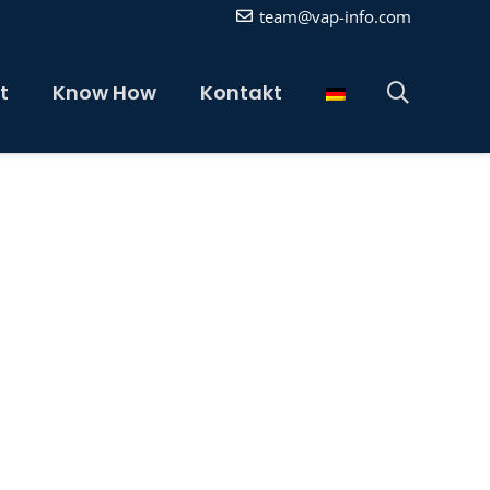
team@vap-info.com
t
Know How
Kontakt